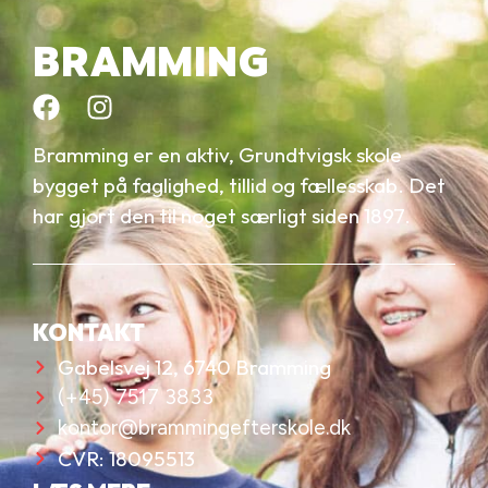
BRAMMING
Bramming er en aktiv, Grundtvigsk skole
bygget på faglighed, tillid og fællesskab. Det
har gjort den til noget særligt siden 1897.
KONTAKT
Gabelsvej 12, 6740 Bramming
(+45) 7517 3833
kontor@brammingefterskole.dk
CVR: 18095513