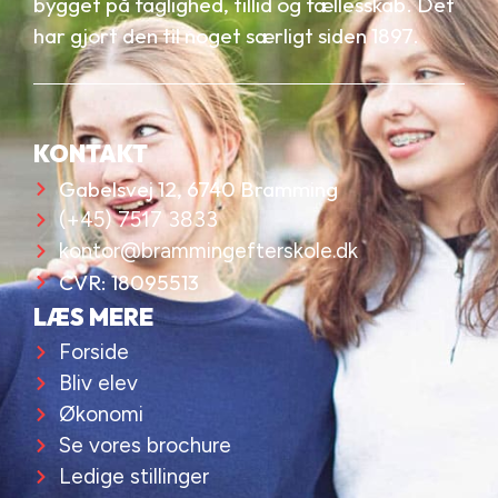
bygget på faglighed, tillid og fællesskab. Det
har gjort den til noget særligt siden 1897.
KONTAKT
Gabelsvej 12, 6740 Bramming
(+45) 7517 3833
kontor@brammingefterskole.dk
CVR: 18095513
LÆS MERE
Forside
Bliv elev
Økonomi
Se vores brochure
Ledige stillinger