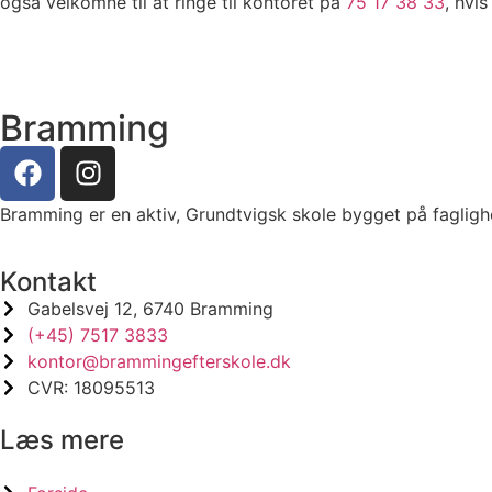
også velkomne til at ringe til kontoret på
75 17 38 33
, hvi
Bramming
Bramming er en aktiv, Grundtvigsk skole bygget på faglighed
Kontakt
Gabelsvej 12, 6740 Bramming
(+45) 7517 3833
kontor@brammingefterskole.dk
CVR: 18095513
Læs mere