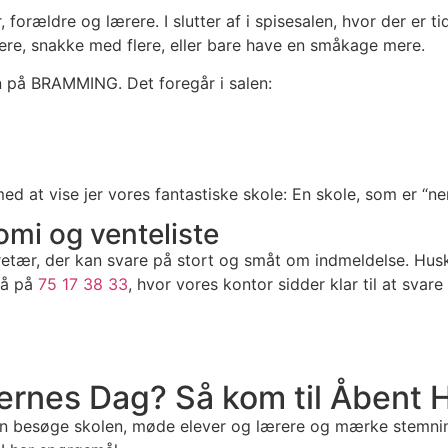
forældre og lærere. I slutter af i spisesalen, hvor der er ti
mere, snakke med flere, eller bare have en småkage mere.
n på BRAMMING. Det foregår i salen:
e med at vise jer vores fantastiske skole: En skole, som er 
mi og venteliste
etær, der kan svare på stort og småt om indmeldelse. Husk, 
 på på
75 17 38 33
, hvor vores kontor sidder klar til at sva
lernes Dag? Så kom til Åbent 
 kan besøge skolen, møde elever og lærere og mærke stemning