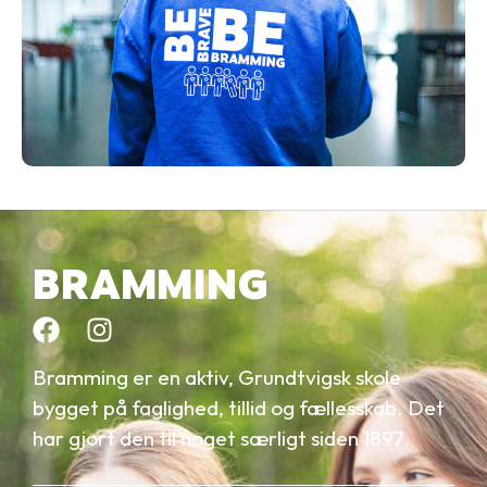
BRAMMING
Bramming er en aktiv, Grundtvigsk skole
bygget på faglighed, tillid og fællesskab. Det
har gjort den til noget særligt siden 1897.