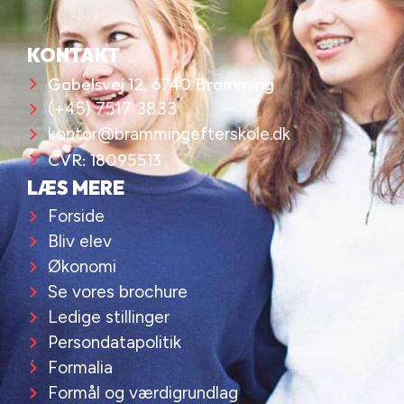
KONTAKT
Gabelsvej 12, 6740 Bramming
(+45) 7517 3833
kontor@brammingefterskole.dk
CVR: 18095513
LÆS MERE
Forside
Bliv elev
Økonomi
Se vores brochure
Ledige stillinger
Persondatapolitik
Formalia
Formål og værdigrundlag